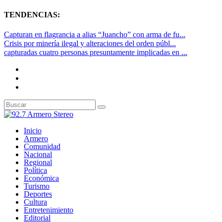
TENDENCIAS:
Capturan en flagrancia a alias “Juancho” con arma de fu...
Crisis por minería ilegal y alteraciones del orden públ...
capturadas cuatro personas presuntamente implicadas en ...
Inicio
Armero
Comunidad
Nacional
Regional
Política
Económica
Turismo
Deportes
Cultura
Entretenimiento
Editorial