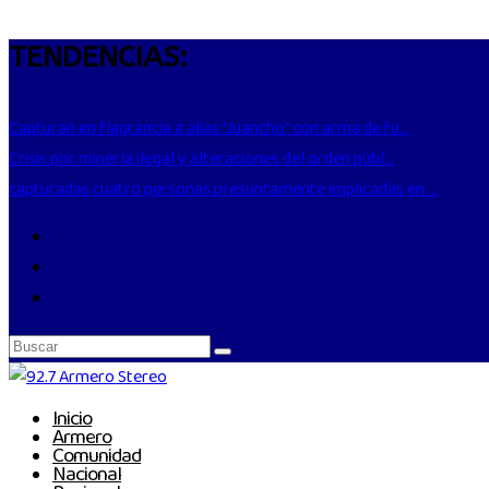
TENDENCIAS:
Capturan en flagrancia a alias “Juancho” con arma de fu...
Crisis por minería ilegal y alteraciones del orden públ...
capturadas cuatro personas presuntamente implicadas en ...
Inicio
Armero
Comunidad
Nacional