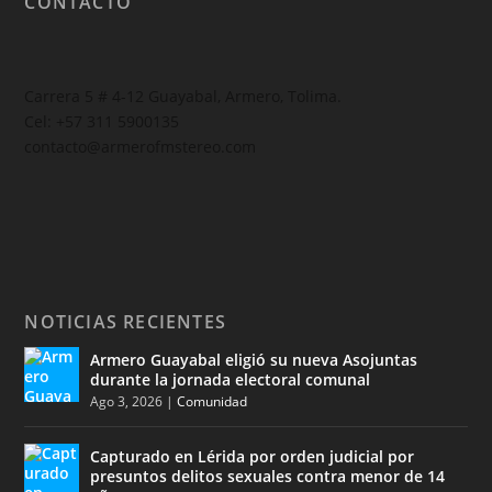
CONTACTO
Carrera 5 # 4-12 Guayabal, Armero, Tolima.
Cel: +57 311 5900135
contacto@armerofmstereo.com
NOTICIAS RECIENTES
Armero Guayabal eligió su nueva Asojuntas
durante la jornada electoral comunal
Ago 3, 2026
|
Comunidad
Capturado en Lérida por orden judicial por
presuntos delitos sexuales contra menor de 14