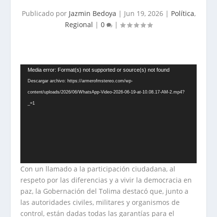
Publicado por
Jazmin Bedoya
|
Jun 19, 2026
|
Política
,
Regional
|
0
|
Reproductor
Media error: Format(s) not supported or source(s) not found
de
Descargar archivo: https://armerofmstereo.com/wp-
vídeo
content/uploads/2026/06/WhatsApp-Video-2026-06-19-at-10.08.17-AM-2.mp4?
_=1
Con un llamado a la participación ciudadana, al
respeto por las diferencias y a vivir la democracia en
paz, la Gobernación del Tolima destacó que, junto a
las autoridades civiles, militares y organismos de
control, están dadas todas las garantías para el