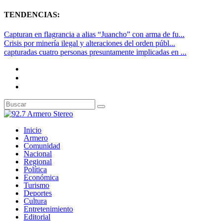
TENDENCIAS:
Capturan en flagrancia a alias “Juancho” con arma de fu...
Crisis por minería ilegal y alteraciones del orden públ...
capturadas cuatro personas presuntamente implicadas en ...
Inicio
Armero
Comunidad
Nacional
Regional
Política
Económica
Turismo
Deportes
Cultura
Entretenimiento
Editorial