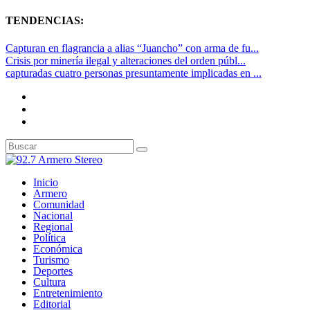
TENDENCIAS:
Capturan en flagrancia a alias “Juancho” con arma de fu...
Crisis por minería ilegal y alteraciones del orden públ...
capturadas cuatro personas presuntamente implicadas en ...
Inicio
Armero
Comunidad
Nacional
Regional
Política
Económica
Turismo
Deportes
Cultura
Entretenimiento
Editorial