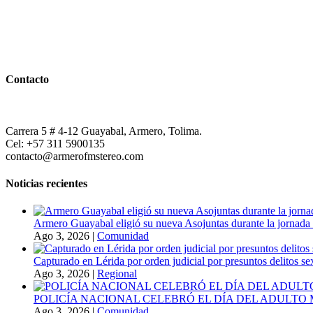
Contacto
Carrera 5 # 4-12 Guayabal, Armero, Tolima.
Cel: +57 311 5900135
contacto@armerofmstereo.com
Noticias recientes
Armero Guayabal eligió su nueva Asojuntas durante la jornada 
Ago 3, 2026
|
Comunidad
Capturado en Lérida por orden judicial por presuntos delitos s
Ago 3, 2026
|
Regional
POLICÍA NACIONAL CELEBRÓ EL DÍA DEL ADULT
Ago 3, 2026
|
Comunidad