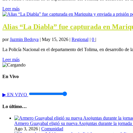
Leer más
Alias “La Diabla” fue capturada en Mariqui
por
Jazmin Bedoya
|
May 15, 2026
|
Regional
|
0
|
La Policía Nacional en el departamento del Tolima, en desarrollo de l
Leer más
En Vivo
▶
EN VIVO
Lo último…
Armero Guayabal eligió su nueva Asojuntas durante la jornada 
Ago 3, 2026
|
Comunidad