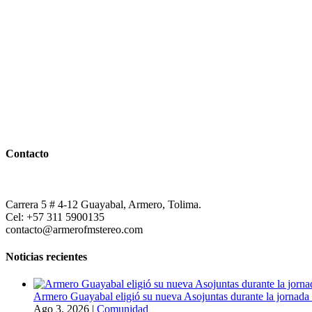
Contacto
Carrera 5 # 4-12 Guayabal, Armero, Tolima.
Cel: +57 311 5900135
contacto@armerofmstereo.com
Noticias recientes
Armero Guayabal eligió su nueva Asojuntas durante la jornada 
Ago 3, 2026
|
Comunidad