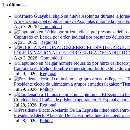
Lo último…
Armero Guayabal eligió su nueva Asojuntas durante la jornada 
Ago 3, 2026
|
Comunidad
Capturado en Lérida por orden judicial por presuntos delitos s
Ago 3, 2026
|
Regional
POLICÍA NACIONAL CELEBRÓ EL DÍA DEL ADULT
Ago 3, 2026
|
Comunidad
Capturado en Melgar hombre requerido por hurto calificado y 
Jul 29, 2026
|
Regional
Presidente electo da ultimátum a grupos armados ilegales: “Tien
Jul 29, 2026
|
Política
Condenado a 11 años de prisión: capturan en El Espinal a hombr
Jul 28, 2026
|
Regional
Presidente Electo Abelardo De La Espriella lideró encuentro co
Jul 28, 2026
|
Política