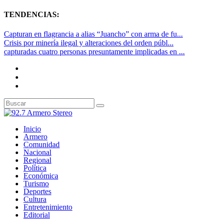
TENDENCIAS:
Capturan en flagrancia a alias “Juancho” con arma de fu...
Crisis por minería ilegal y alteraciones del orden públ...
capturadas cuatro personas presuntamente implicadas en ...
Inicio
Armero
Comunidad
Nacional
Regional
Política
Económica
Turismo
Deportes
Cultura
Entretenimiento
Editorial