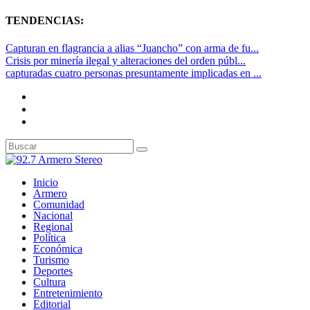
TENDENCIAS:
Capturan en flagrancia a alias “Juancho” con arma de fu...
Crisis por minería ilegal y alteraciones del orden públ...
capturadas cuatro personas presuntamente implicadas en ...
Inicio
Armero
Comunidad
Nacional
Regional
Política
Económica
Turismo
Deportes
Cultura
Entretenimiento
Editorial