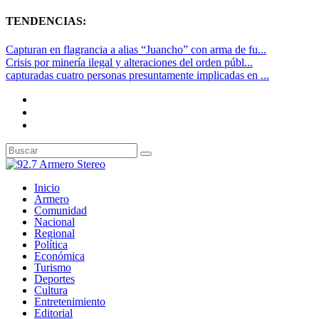
TENDENCIAS:
Capturan en flagrancia a alias “Juancho” con arma de fu...
Crisis por minería ilegal y alteraciones del orden públ...
capturadas cuatro personas presuntamente implicadas en ...
Inicio
Armero
Comunidad
Nacional
Regional
Política
Económica
Turismo
Deportes
Cultura
Entretenimiento
Editorial