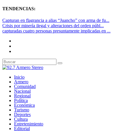
TENDENCIAS:
Capturan en flagrancia a alias “Juancho” con arma de fu...
Crisis por minería ilegal y alteraciones del orden públ...
capturadas cuatro personas presuntamente implicadas en ...
Inicio
Armero
Comunidad
Nacional
Regional
Política
Económica
Turismo
Deportes
Cultura
Entretenimiento
Editorial