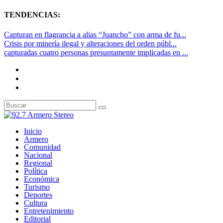
TENDENCIAS:
Capturan en flagrancia a alias “Juancho” con arma de fu...
Crisis por minería ilegal y alteraciones del orden públ...
capturadas cuatro personas presuntamente implicadas en ...
Inicio
Armero
Comunidad
Nacional
Regional
Política
Económica
Turismo
Deportes
Cultura
Entretenimiento
Editorial