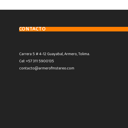
CONTACTO
Carrera 5 # 4-12 Guayabal, Armero, Tolima.
Cel: +57 311 5900135
contacto@armerofmstereo.com