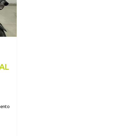
AL
mento