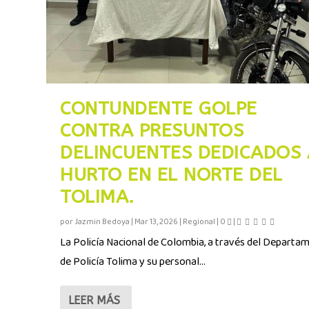
CONTUNDENTE GOLPE
CONTRA PRESUNTOS
DELINCUENTES DEDICADOS 
HURTO EN EL NORTE DEL
TOLIMA.
por
Jazmin Bedoya
|
Mar 13, 2026
|
Regional
|
0
|
La Policía Nacional de Colombia, a través del Departa
de Policía Tolima y su personal...
LEER MÁS