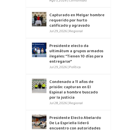
Ago 3, 2026
|
Comunidad
Capturado en Melgar hombre
requerido por hurto
calificado y agravado
Jul 29, 2026
|
Regional
Presidente electo da
ultimátum a grupos armados
ilegales: “Tienen 10 días para
entregarse”
Jul 29, 2026
|
Política
Condenado a 11 años de
prisión: capturan en El
Espinal a hombre buscado
por la justicia
Jul 28, 2026
|
Regional
Presidente Electo Abelardo
De La Espriella lideró
encuentro con autoridades