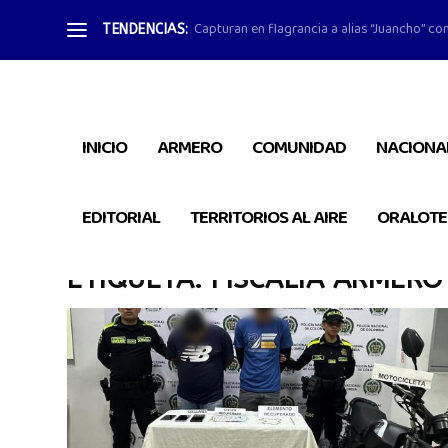
Capturan en flagrancia a alias “Juancho” con
TENDENCIAS:
INICIO
ARMERO
COMUNIDAD
NACIONA
EDITORIAL
TERRITORIOS AL AIRE
ORALOTE
ETIQUETA:
FISCALÍA ARMERO