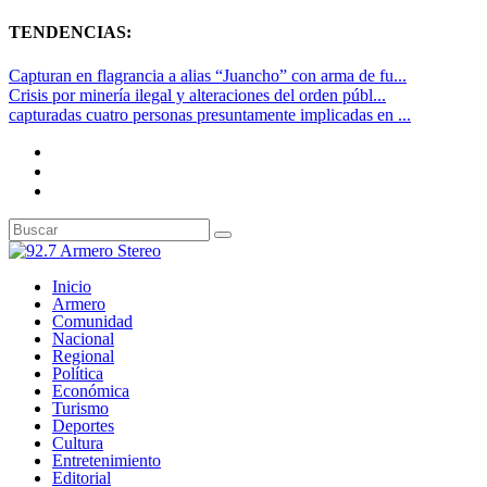
TENDENCIAS:
Capturan en flagrancia a alias “Juancho” con arma de fu...
Crisis por minería ilegal y alteraciones del orden públ...
capturadas cuatro personas presuntamente implicadas en ...
Inicio
Armero
Comunidad
Nacional
Regional
Política
Económica
Turismo
Deportes
Cultura
Entretenimiento
Editorial