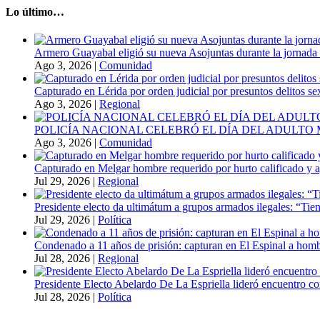
Lo último…
Armero Guayabal eligió su nueva Asojuntas durante la jornada 
Ago 3, 2026
|
Comunidad
Capturado en Lérida por orden judicial por presuntos delitos s
Ago 3, 2026
|
Regional
POLICÍA NACIONAL CELEBRÓ EL DÍA DEL ADULT
Ago 3, 2026
|
Comunidad
Capturado en Melgar hombre requerido por hurto calificado y 
Jul 29, 2026
|
Regional
Presidente electo da ultimátum a grupos armados ilegales: “Tien
Jul 29, 2026
|
Política
Condenado a 11 años de prisión: capturan en El Espinal a hombr
Jul 28, 2026
|
Regional
Presidente Electo Abelardo De La Espriella lideró encuentro co
Jul 28, 2026
|
Política