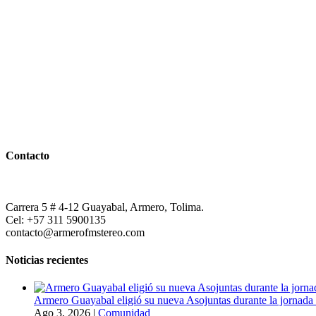
Contacto
Carrera 5 # 4-12 Guayabal, Armero, Tolima.
Cel: +57 311 5900135
contacto@armerofmstereo.com
Noticias recientes
Armero Guayabal eligió su nueva Asojuntas durante la jornada 
Ago 3, 2026
|
Comunidad