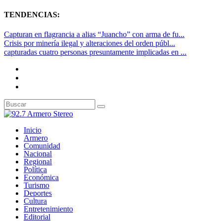
TENDENCIAS:
Capturan en flagrancia a alias “Juancho” con arma de fu...
Crisis por minería ilegal y alteraciones del orden públ...
capturadas cuatro personas presuntamente implicadas en ...
Inicio
Armero
Comunidad
Nacional
Regional
Política
Económica
Turismo
Deportes
Cultura
Entretenimiento
Editorial