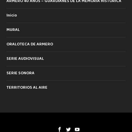
ARMERO 40 AÑOS – GUARDIANES DE LA MEMORIA HISTORICA
Inicio
MURAL
ORALOTECA DE ARMERO
SERIE AUDIOVISUAL
SERIE SONORA
TERRITORIOS AL AIRE
Diseñado por
| Desarrollado por
Elegant Themes
WordPress