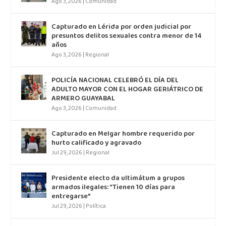
Ago 3, 2026
|
Comunidad
Capturado en Lérida por orden judicial por
presuntos delitos sexuales contra menor de 14
años
Ago 3, 2026
|
Regional
POLICÍA NACIONAL CELEBRÓ EL DÍA DEL
ADULTO MAYOR CON EL HOGAR GERIÁTRICO DE
ARMERO GUAYABAL
Ago 3, 2026
|
Comunidad
Capturado en Melgar hombre requerido por
hurto calificado y agravado
Jul 29, 2026
|
Regional
Presidente electo da ultimátum a grupos
armados ilegales: “Tienen 10 días para
entregarse”
Jul 29, 2026
|
Política