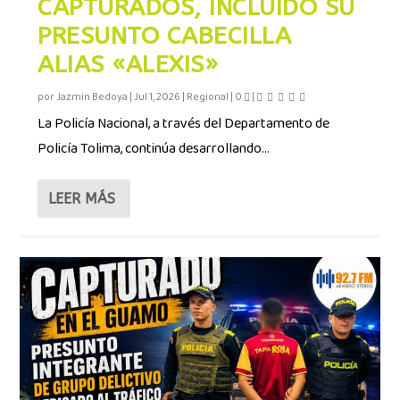
CAPTURADOS, INCLUIDO SU
PRESUNTO CABECILLA
ALIAS «ALEXIS»
por
Jazmin Bedoya
|
Jul 1, 2026
|
Regional
|
0
|
La Policía Nacional, a través del Departamento de
Policía Tolima, continúa desarrollando...
LEER MÁS