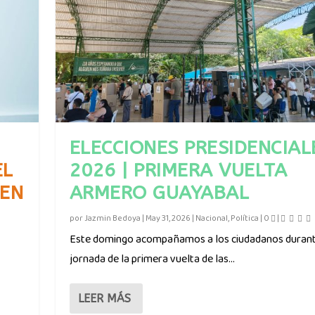
ELECCIONES PRESIDENCIAL
EL
2026 | PRIMERA VUELTA
LEN
ARMERO GUAYABAL
por
Jazmin Bedoya
|
May 31, 2026
|
Nacional
,
Política
|
0
|
Este domingo acompañamos a los ciudadanos durant
jornada de la primera vuelta de las...
LEER MÁS