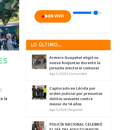
▶
EN VIVO
LO ÚLTIMO…
Armero Guayabal eligió su
ES
nueva Asojuntas durante la
jornada electoral comunal
Ago 3, 2026
|
Comunidad
Capturado en Lérida por
orden judicial por presuntos
e la
delitos sexuales contra
menor de 14 años
Ago 3, 2026
|
Regional
POLICÍA NACIONAL CELEBRÓ
EL DÍA DEL ADULTO MAYOR