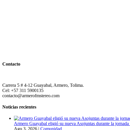
Contacto
Carrera 5 # 4-12 Guayabal, Armero, Tolima.
Cel: +57 311 5900135
contacto@armerofmstereo.com
Noticias recientes
Armero Guayabal eligió su nueva Asojuntas durante la jornada 
Ago 3, 2026
|
Comunidad