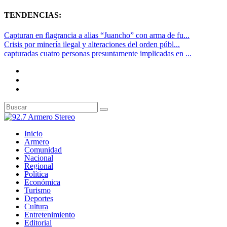
TENDENCIAS:
Capturan en flagrancia a alias “Juancho” con arma de fu...
Crisis por minería ilegal y alteraciones del orden públ...
capturadas cuatro personas presuntamente implicadas en ...
Inicio
Armero
Comunidad
Nacional
Regional
Política
Económica
Turismo
Deportes
Cultura
Entretenimiento
Editorial