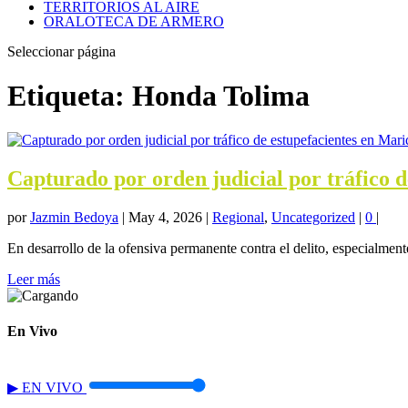
TERRITORIOS AL AIRE
ORALOTECA DE ARMERO
Seleccionar página
Etiqueta:
Honda Tolima
Capturado por orden judicial por tráfico d
por
Jazmin Bedoya
|
May 4, 2026
|
Regional
,
Uncategorized
|
0
|
En desarrollo de la ofensiva permanente contra el delito, especialmente 
Leer más
En Vivo
▶
EN VIVO