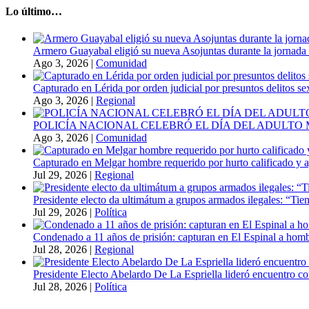
Lo último…
Armero Guayabal eligió su nueva Asojuntas durante la jornada 
Ago 3, 2026
|
Comunidad
Capturado en Lérida por orden judicial por presuntos delitos s
Ago 3, 2026
|
Regional
POLICÍA NACIONAL CELEBRÓ EL DÍA DEL ADULT
Ago 3, 2026
|
Comunidad
Capturado en Melgar hombre requerido por hurto calificado y 
Jul 29, 2026
|
Regional
Presidente electo da ultimátum a grupos armados ilegales: “Tien
Jul 29, 2026
|
Política
Condenado a 11 años de prisión: capturan en El Espinal a hombr
Jul 28, 2026
|
Regional
Presidente Electo Abelardo De La Espriella lideró encuentro co
Jul 28, 2026
|
Política