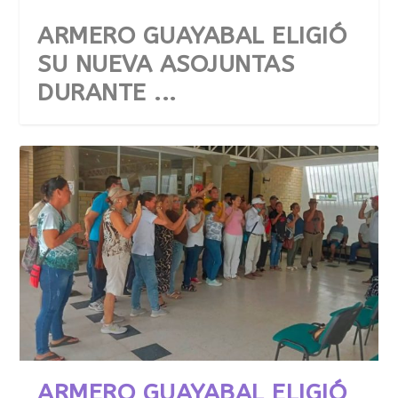
ARMERO GUAYABAL ELIGIÓ
SU NUEVA ASOJUNTAS
DURANTE ...
VILLARRICA IMPULSA SU
ARMERO GUAYABAL ELIGIÓ
FUTURO: LLEGA EL TOUR DE