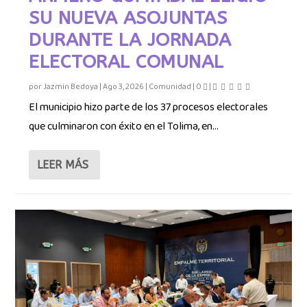
SU NUEVA ASOJUNTAS
LAS...
DURANTE LA JORNADA
ELECTORAL COMUNAL
por
Jazmin Bedoya
|
Ago 3, 2026
|
Comunidad
|
0
|
El municipio hizo parte de los 37 procesos electorales
que culminaron con éxito en el Tolima, en...
LEER MÁS