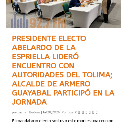
PRESIDENTE ELECTO
ABELARDO DE LA
ESPRIELLA LIDERÓ
ENCUENTRO CON
AUTORIDADES DEL TOLIMA;
ALCALDE DE ARMERO
GUAYABAL PARTICIPÓ EN LA
JORNADA
por
Jazmin Bedoya
|
Jul 28, 2026
|
Política
|
0
|
El mandatario electo sostuvo este martes una reunión