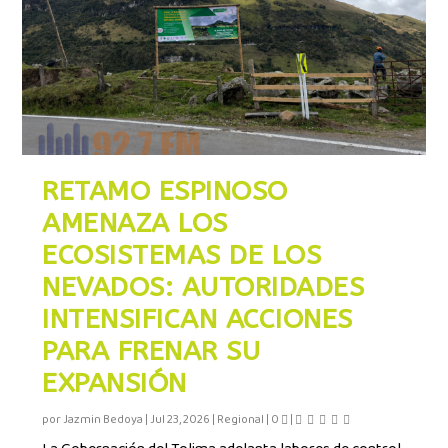
RETAMO ESPINOSO
AMENAZA LOS
ECOSISTEMAS DE LOS
NEVADOS: AUTORIDADES
INTENSIFICAN ACCIONES
PARA FRENAR SU
EXPANSIÓN
por
Jazmin Bedoya
|
Jul 23, 2026
|
Regional
|
0
|