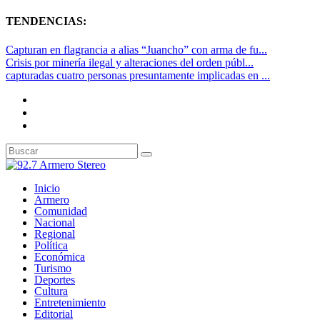
TENDENCIAS:
Capturan en flagrancia a alias “Juancho” con arma de fu...
Crisis por minería ilegal y alteraciones del orden públ...
capturadas cuatro personas presuntamente implicadas en ...
Inicio
Armero
Comunidad
Nacional
Regional
Política
Económica
Turismo
Deportes
Cultura
Entretenimiento
Editorial