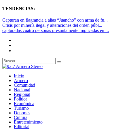
TENDENCIAS:
Capturan en flagrancia a alias “Juancho” con arma de fu...
Crisis por minería ilegal y alteraciones del orden públ...
capturadas cuatro personas presuntamente implicadas en ...
Inicio
Armero
Comunidad
Nacional
Regional
Política
Económica
Turismo
Deportes
Cultura
Entretenimiento
Editorial