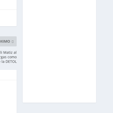
ÓXIMO
i Matiz al
argas como
 la DETOL