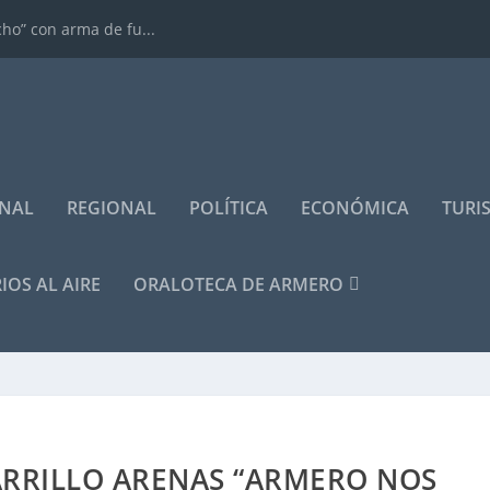
cho” con arma de fu...
NAL
REGIONAL
POLÍTICA
ECONÓMICA
TURI
IOS AL AIRE
ORALOTECA DE ARMERO
ARRILLO ARENAS “ARMERO NOS