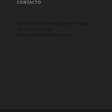
CONTACTO
Carrera 5 # 4-12 Guayabal, Armero, Tolima.
Cel: +57 311 5900135
contacto@armerofmstereo.com