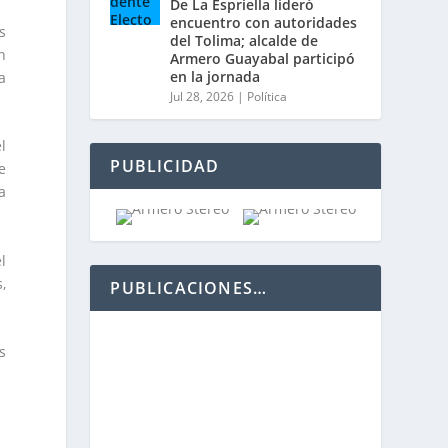
De La Espriella lideró
encuentro con autoridades
s
del Tolima; alcalde de
n
Armero Guayabal participó
en la jornada
a
Jul 28, 2026
|
Política
l
PUBLICIDAD
e
a
l
,
PUBLICACIONES…
s