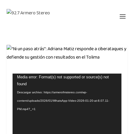
Reproductor
Media error: Format(s) not supported or source(s) not
found
de
vídeo
Descargar archivo: https://armerofmstereo.com/wp-
content/uploads/2026/01/WhatsApp-Video-2026-01-20-at-8.07.11-
PM.mp4?_=1