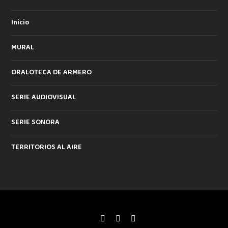
Inicio
MURAL
ORALOTECA DE ARMERO
SERIE AUDIOVISUAL
SERIE SONORA
TERRITORIOS AL AIRE
Diseñado por
| Desarrollado por
Elegant Themes
WordPress