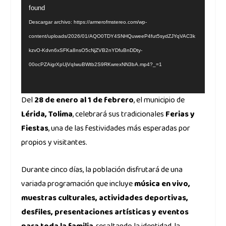
found
de
vídeo
Descargar archivo: https://armerofmstereo.com/wp-
content/uploads/2026/01/AQO0TDY4SNHQuweeP4fut5sydZJYqVAC3k
kzvO-Kdvn6xSFKa8nsO5cNjZVB2nYDfuBnDDty-
00ocPZAigrXpUjVqIwuBWtb2S9RKwrexNN3bA.mp4?_=1
Del
28 de enero al 1 de febrero
, el municipio de
Lérida, Tolima
, celebrará sus tradicionales
Ferias y
Fiestas
, una de las festividades más esperadas por
propios y visitantes.
Durante cinco días, la población disfrutará de una
variada programación que incluye
música en vivo,
muestras culturales, actividades deportivas,
desfiles, presentaciones artísticas y eventos