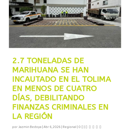
2.7 TONELADAS DE
MARIHUANA SE HAN
INCAUTADO EN EL TOLIMA
EN MENOS DE CUATRO
DÍAS, DEBILITANDO
FINANZAS CRIMINALES EN
LA REGIÓN
por
Jazmin Bedoya
|
Abr 6, 2026
|
Regional
|
0
|