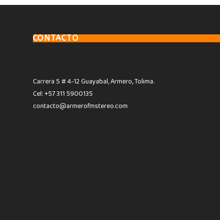
CONTACTO
Carrera 5 # 4-12 Guayabal, Armero, Tolima.
Cel: +57 311 5900135
contacto@armerofmstereo.com