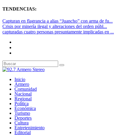
TENDENCIAS:
Capturan en flagrancia a alias “Juancho” con arma de fu...
Crisis por minería ilegal y alteraciones del orden públ...
capturadas cuatro personas presuntamente implicadas en ...
Inicio
Armero
Comunidad
Nacional
Regional
Política
Económica
Turismo
Deportes
Cultura
Entretenimiento
Editorial