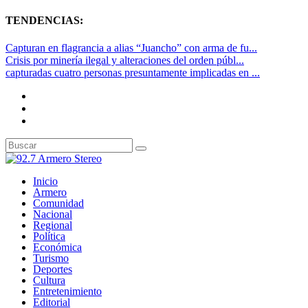
TENDENCIAS:
Capturan en flagrancia a alias “Juancho” con arma de fu...
Crisis por minería ilegal y alteraciones del orden públ...
capturadas cuatro personas presuntamente implicadas en ...
Inicio
Armero
Comunidad
Nacional
Regional
Política
Económica
Turismo
Deportes
Cultura
Entretenimiento
Editorial