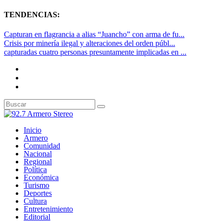
TENDENCIAS:
Capturan en flagrancia a alias “Juancho” con arma de fu...
Crisis por minería ilegal y alteraciones del orden públ...
capturadas cuatro personas presuntamente implicadas en ...
Inicio
Armero
Comunidad
Nacional
Regional
Política
Económica
Turismo
Deportes
Cultura
Entretenimiento
Editorial