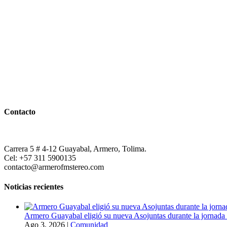
Contacto
Carrera 5 # 4-12 Guayabal, Armero, Tolima.
Cel: +57 311 5900135
contacto@armerofmstereo.com
Noticias recientes
Armero Guayabal eligió su nueva Asojuntas durante la jornada 
Ago 3, 2026
|
Comunidad