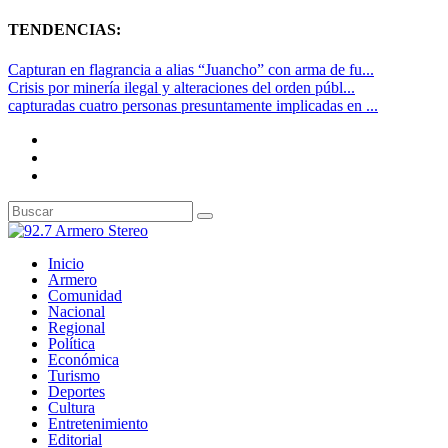
TENDENCIAS:
Capturan en flagrancia a alias “Juancho” con arma de fu...
Crisis por minería ilegal y alteraciones del orden públ...
capturadas cuatro personas presuntamente implicadas en ...
Inicio
Armero
Comunidad
Nacional
Regional
Política
Económica
Turismo
Deportes
Cultura
Entretenimiento
Editorial