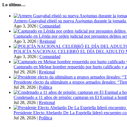
Lo último…
Armero Guayabal eligió su nueva Asojuntas durante la jornada 
Ago 3, 2026
|
Comunidad
Capturado en Lérida por orden judicial por presuntos delitos s
Ago 3, 2026
|
Regional
POLICÍA NACIONAL CELEBRÓ EL DÍA DEL ADULT
Ago 3, 2026
|
Comunidad
Capturado en Melgar hombre requerido por hurto calificado y 
Jul 29, 2026
|
Regional
Presidente electo da ultimátum a grupos armados ilegales: “Tien
Jul 29, 2026
|
Política
Condenado a 11 años de prisión: capturan en El Espinal a hombr
Jul 28, 2026
|
Regional
Presidente Electo Abelardo De La Espriella lideró encuentro co
Jul 28, 2026
|
Política