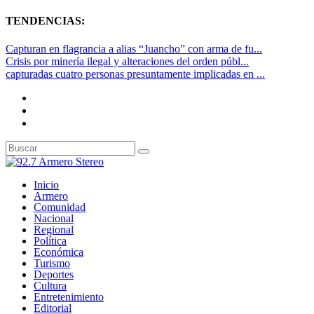
TENDENCIAS:
Capturan en flagrancia a alias “Juancho” con arma de fu...
Crisis por minería ilegal y alteraciones del orden públ...
capturadas cuatro personas presuntamente implicadas en ...
Inicio
Armero
Comunidad
Nacional
Regional
Política
Económica
Turismo
Deportes
Cultura
Entretenimiento
Editorial