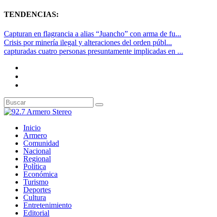
TENDENCIAS:
Capturan en flagrancia a alias “Juancho” con arma de fu...
Crisis por minería ilegal y alteraciones del orden públ...
capturadas cuatro personas presuntamente implicadas en ...
Inicio
Armero
Comunidad
Nacional
Regional
Política
Económica
Turismo
Deportes
Cultura
Entretenimiento
Editorial