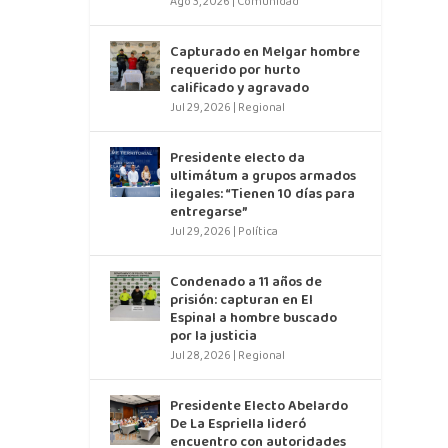
Ago 3, 2026
|
Comunidad
Capturado en Melgar hombre
requerido por hurto
calificado y agravado
Jul 29, 2026
|
Regional
Presidente electo da
ultimátum a grupos armados
ilegales: “Tienen 10 días para
entregarse”
Jul 29, 2026
|
Política
Condenado a 11 años de
prisión: capturan en El
Espinal a hombre buscado
por la justicia
Jul 28, 2026
|
Regional
Presidente Electo Abelardo
De La Espriella lideró
encuentro con autoridades