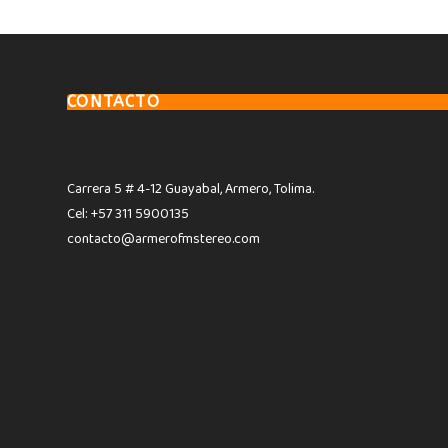
CONTACTO
Carrera 5 # 4-12 Guayabal, Armero, Tolima.
Cel: +57 311 5900135
contacto@armerofmstereo.com