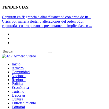
TENDENCIAS:
Capturan en flagrancia a alias “Juancho” con arma de fu...
Crisis por minería ilegal y alteraciones del orden públ...
capturadas cuatro personas presuntamente implicadas en ...
Inicio
Armero
Comunidad
Nacional
Regional
Política
Económica
Turismo
Deportes
Cultura
Entretenimiento
Editorial