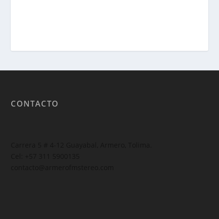
CONTACTO
Carrera 5 # 4-12 Guayabal, Armero, Tolima.
Cel: +57 311 5900135
contacto@armerofmstereo.com