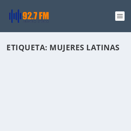
ETIQUETA:
MUJERES LATINAS
KAROL G HACE HISTORIA EN COACHELLA
2026
por
Jazmin Bedoya
|
Abr 13, 2026
|
Entretenimiento
|
0
|
La artista colombiana Karol G marcó un hito en la
música internacional al convertirse en una de...
LEER MÁS