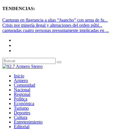
TENDENCIAS:
Capturan en flagrancia a alias “Juancho” con arma de fu...
Crisis por minería ilegal y alteraciones del orden públ...
capturadas cuatro personas presuntamente implicadas en ...
Inicio
Armero
Comunidad
Nacional
Regional
Política
Económica
Turismo
Deportes
Cultura
Entretenimiento
Editorial