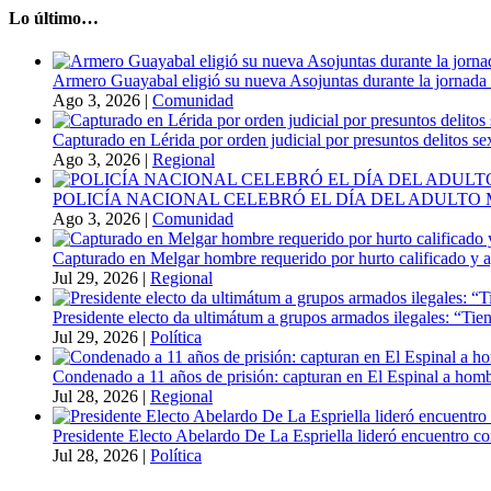
Lo último…
Armero Guayabal eligió su nueva Asojuntas durante la jornada 
Ago 3, 2026
|
Comunidad
Capturado en Lérida por orden judicial por presuntos delitos s
Ago 3, 2026
|
Regional
POLICÍA NACIONAL CELEBRÓ EL DÍA DEL ADULT
Ago 3, 2026
|
Comunidad
Capturado en Melgar hombre requerido por hurto calificado y 
Jul 29, 2026
|
Regional
Presidente electo da ultimátum a grupos armados ilegales: “Tien
Jul 29, 2026
|
Política
Condenado a 11 años de prisión: capturan en El Espinal a hombr
Jul 28, 2026
|
Regional
Presidente Electo Abelardo De La Espriella lideró encuentro co
Jul 28, 2026
|
Política