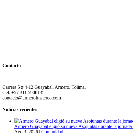
Contacto
Carrera 5 # 4-12 Guayabal, Armero, Tolima.
Cel: +57 311 5900135
contacto@armerofmstereo.com
Noticias recientes
Armero Guayabal eligió su nueva Asojuntas durante la jornada 
Ago 3, 2026
|
Comunidad