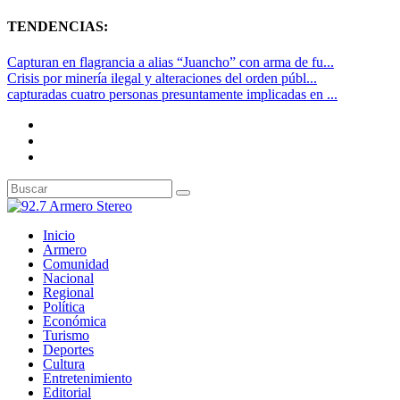
TENDENCIAS:
Capturan en flagrancia a alias “Juancho” con arma de fu...
Crisis por minería ilegal y alteraciones del orden públ...
capturadas cuatro personas presuntamente implicadas en ...
Inicio
Armero
Comunidad
Nacional
Regional
Política
Económica
Turismo
Deportes
Cultura
Entretenimiento
Editorial