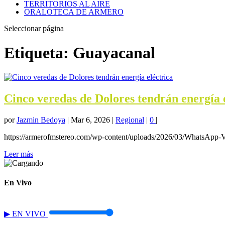
TERRITORIOS AL AIRE
ORALOTECA DE ARMERO
Seleccionar página
Etiqueta:
Guayacanal
Cinco veredas de Dolores tendrán energía 
por
Jazmin Bedoya
|
Mar 6, 2026
|
Regional
|
0
|
https://armerofmstereo.com/wp-content/uploads/2026/03/WhatsApp-
Leer más
En Vivo
▶
EN VIVO