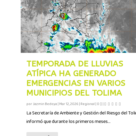
TEMPORADA DE LLUVIAS
ATÍPICA HA GENERADO
EMERGENCIAS EN VARIOS
MUNICIPIOS DEL TOLIMA
por
Jazmin Bedoya
|
Mar 12, 2026
|
Regional
|
0
|
La Secretaría de Ambiente y Gestión del Riesgo del Tol
informó que durante los primeros meses...