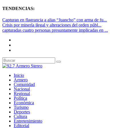
TENDENCIAS:
Capturan en flagrancia a alias “Juancho” con arma de fu...
Crisis por minería ilegal y alteraciones del orden públ...
capturadas cuatro personas presuntamente implicadas en ...
Inicio
Armero
Comunidad
Nacional
Regional
Política
Económica
Turismo
Deportes
Cultura
Entretenimiento
Editorial