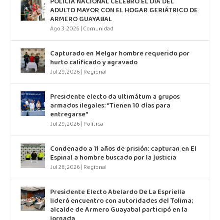
POLICÍA NACIONAL CELEBRÓ EL DÍA DEL
ADULTO MAYOR CON EL HOGAR GERIÁTRICO DE
ARMERO GUAYABAL
Ago 3, 2026
|
Comunidad
Capturado en Melgar hombre requerido por
hurto calificado y agravado
Jul 29, 2026
|
Regional
Presidente electo da ultimátum a grupos
armados ilegales: “Tienen 10 días para
entregarse”
Jul 29, 2026
|
Política
Condenado a 11 años de prisión: capturan en El
Espinal a hombre buscado por la justicia
Jul 28, 2026
|
Regional
Presidente Electo Abelardo De La Espriella
lideró encuentro con autoridades del Tolima;
alcalde de Armero Guayabal participó en la
jornada