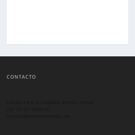
CONTACTO
Carrera 5 # 4-12 Guayabal, Armero, Tolima.
Cel: +57 311 5900135
contacto@armerofmstereo.com