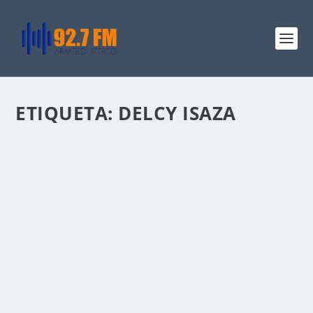
ETIQUETA:
DELCY ISAZA
ASÍ QUEDÓ LA CÁMARA DE
REPRESENTANTES POR EL TOLIMA PARA EL
PERIODO 2026-2030
por
Jazmin Bedoya
|
Mar 9, 2026
|
Política
,
Regional
|
0
|
Las elecciones legislativas realizadas en Colombia en
2026 definieron la nueva composición del...