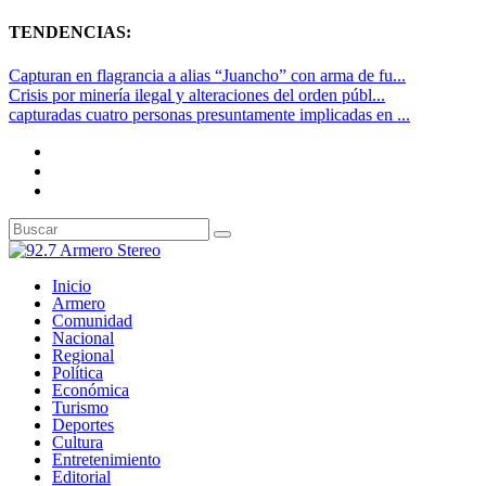
TENDENCIAS:
Capturan en flagrancia a alias “Juancho” con arma de fu...
Crisis por minería ilegal y alteraciones del orden públ...
capturadas cuatro personas presuntamente implicadas en ...
Inicio
Armero
Comunidad
Nacional
Regional
Política
Económica
Turismo
Deportes
Cultura
Entretenimiento
Editorial