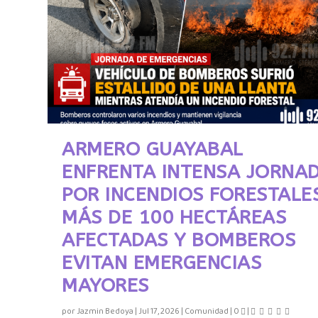
ARMERO GUAYABAL
ENFRENTA INTENSA JORNA
POR INCENDIOS FORESTALE
MÁS DE 100 HECTÁREAS
AFECTADAS Y BOMBEROS
EVITAN EMERGENCIAS
MAYORES
por
Jazmin Bedoya
|
Jul 17, 2026
|
Comunidad
|
0
|