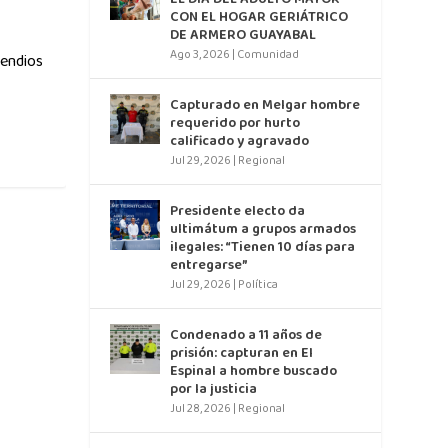
CON EL HOGAR GERIÁTRICO
DE ARMERO GUAYABAL
Ago 3, 2026
|
Comunidad
cendios
Capturado en Melgar hombre
requerido por hurto
calificado y agravado
Jul 29, 2026
|
Regional
Presidente electo da
ultimátum a grupos armados
ilegales: “Tienen 10 días para
entregarse”
Jul 29, 2026
|
Política
Condenado a 11 años de
prisión: capturan en El
Espinal a hombre buscado
por la justicia
Jul 28, 2026
|
Regional