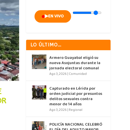
▶
EN VIVO
LO ÚLTIMO…
Armero Guayabal eligió su
nueva Asojuntas durante la
jornada electoral comunal
Ago 3, 2026
|
Comunidad
Capturado en Lérida por
E
orden judicial por presuntos
delitos sexuales contra
OR
menor de 14 años
Ago 3, 2026
|
Regional
POLICÍA NACIONAL CELEBRÓ
EL DÍA DEL ADULTO MAYOR