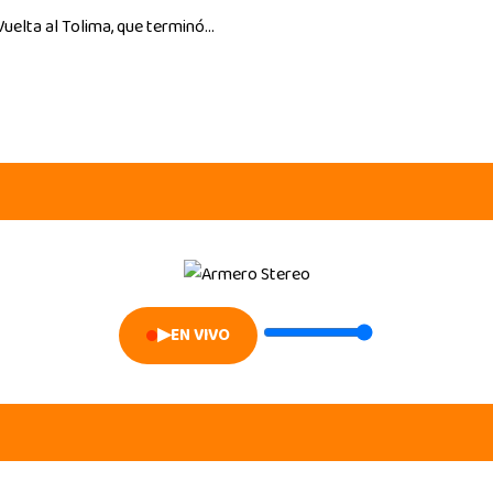
uelta al Tolima, que terminó...
▶
EN VIVO