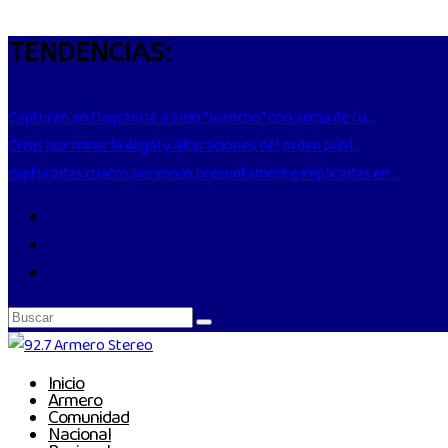
TENDENCIAS:
Capturan en flagrancia a alias “Juancho” con arma de fu...
Crisis por minería ilegal y alteraciones del orden públ...
capturadas cuatro personas presuntamente implicadas en ...
Inicio
Armero
Comunidad
Nacional