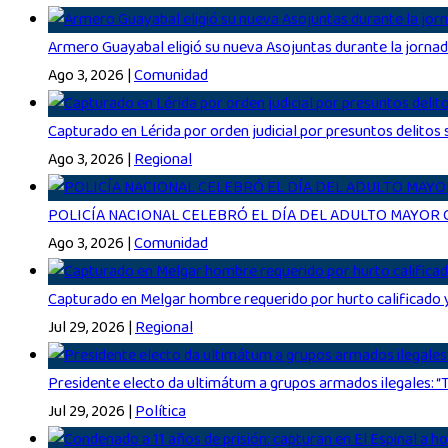
Armero Guayabal eligió su nueva Asojuntas durante la jorna
Ago 3, 2026
|
Comunidad
Capturado en Lérida por orden judicial por presuntos delito
Ago 3, 2026
|
Regional
POLICÍA NACIONAL CELEBRÓ EL DÍA DEL ADULTO MAYOR
Ago 3, 2026
|
Comunidad
Capturado en Melgar hombre requerido por hurto calificado
Jul 29, 2026
|
Regional
Presidente electo da ultimátum a grupos armados ilegales: “T
Jul 29, 2026
|
Política