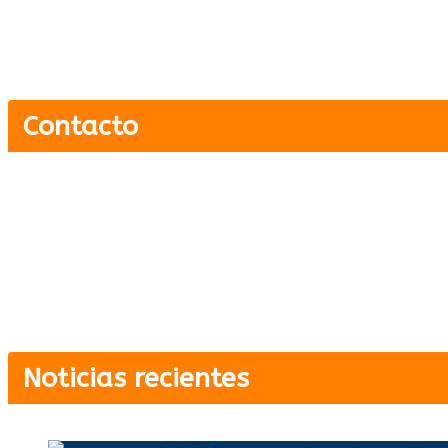
Contacto
Carrera 5 # 4-12 Guayabal, Armero, Tolima.
Cel: +57 311 5900135
contacto@armerofmstereo.com
Noticias recientes