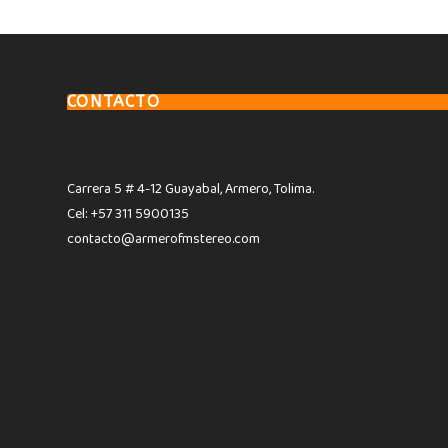
CONTACTO
Carrera 5 # 4-12 Guayabal, Armero, Tolima.
Cel: +57 311 5900135
contacto@armerofmstereo.com