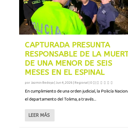
CAPTURADA PRESUNTA
RESPONSABLE DE LA MUER
DE UNA MENOR DE SEIS
MESES EN EL ESPINAL
por
Jazmin Bedoya
|
Jun 4, 2026
|
Regional
|
0
|
En cumplimiento de una orden judicial, la Policía Nacion
el departamento del Tolima, a través...
LEER MÁS