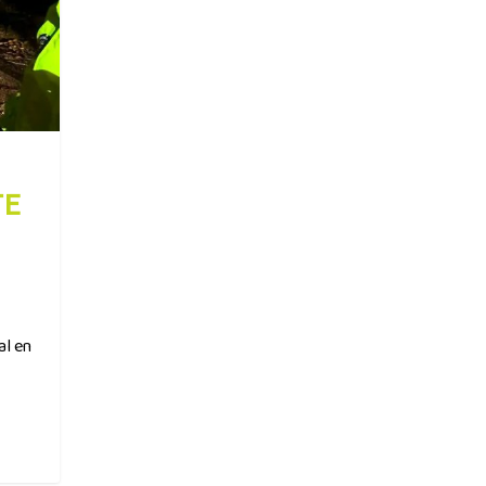
TE
al en