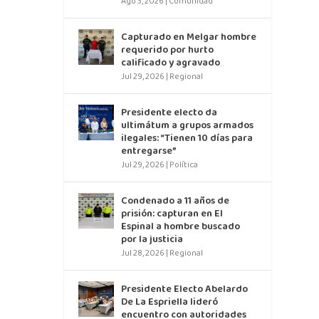
Ago 3, 2026
|
Comunidad
Capturado en Melgar hombre
requerido por hurto
calificado y agravado
Jul 29, 2026
|
Regional
Presidente electo da
ultimátum a grupos armados
ilegales: “Tienen 10 días para
entregarse”
Jul 29, 2026
|
Política
Condenado a 11 años de
prisión: capturan en El
Espinal a hombre buscado
por la justicia
Jul 28, 2026
|
Regional
Presidente Electo Abelardo
De La Espriella lideró
encuentro con autoridades