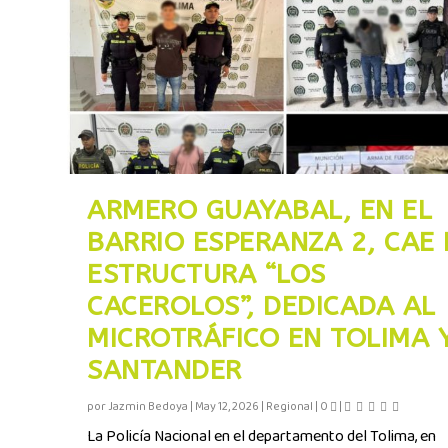
ARMERO GUAYABAL, EN EL
BARRIO ESPERANZA 2, CAE 
ESTRUCTURA “LOS
CACEROLOS”, DEDICADA AL
MICROTRÁFICO EN TOLIMA 
SANTANDER
por
Jazmin Bedoya
|
May 12, 2026
|
Regional
|
0
|
La Policía Nacional en el departamento del Tolima, en