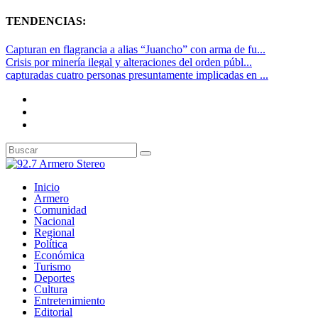
TENDENCIAS:
Capturan en flagrancia a alias “Juancho” con arma de fu...
Crisis por minería ilegal y alteraciones del orden públ...
capturadas cuatro personas presuntamente implicadas en ...
Inicio
Armero
Comunidad
Nacional
Regional
Política
Económica
Turismo
Deportes
Cultura
Entretenimiento
Editorial