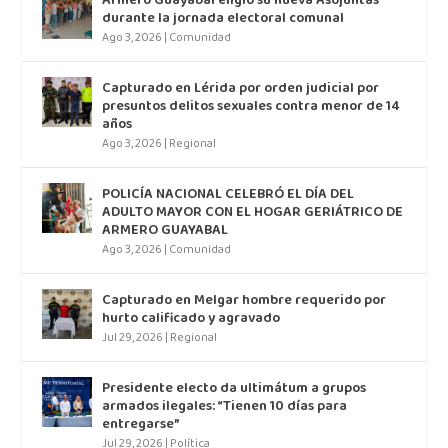
Armero Guayabal eligió su nueva Asojuntas
durante la jornada electoral comunal
Ago 3, 2026
|
Comunidad
Capturado en Lérida por orden judicial por
presuntos delitos sexuales contra menor de 14
años
Ago 3, 2026
|
Regional
POLICÍA NACIONAL CELEBRÓ EL DÍA DEL
ADULTO MAYOR CON EL HOGAR GERIÁTRICO DE
ARMERO GUAYABAL
Ago 3, 2026
|
Comunidad
Capturado en Melgar hombre requerido por
hurto calificado y agravado
Jul 29, 2026
|
Regional
Presidente electo da ultimátum a grupos
armados ilegales: “Tienen 10 días para
entregarse”
Jul 29, 2026
|
Política