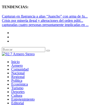
TENDENCIAS:
Capturan en flagrancia a alias “Juancho” con arma de fu...
Crisis por minería ilegal y alteraciones del orden públ...
capturadas cuatro personas presuntamente implicadas en ...
Inicio
Armero
Comunidad
Nacional
Regional
Política
Económica
Turismo
Deportes
Cultura
Entretenimiento
Editorial